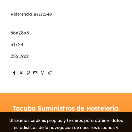
Referencia:
B928254G
36x28x3
31x24
25x19x2
Tacuba Suministros de Hostelería.
Aviso legal | Condiciones generales | Política de
Utilizamos cookies propias y terceros para obtener datos
privacidad | Política de cookies
estadísticos de la navegación de nuestros usuarios y