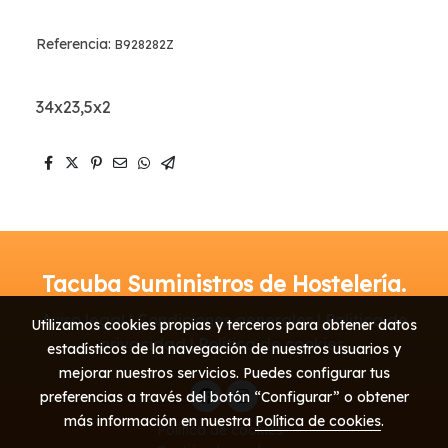
Referencia:
B928282Z
34x23,5x2
Tacuba Suministros de Hostelería.
Aviso legal | Condiciones generales | Política de
Utilizamos cookies propias y terceros para obtener datos
privacidad | Política de cookies
estadísticos de la navegación de nuestros usuarios y
mejorar nuestros servicios. Puedes configurar tus
preferencias a través del botón “Configurar” o obtener
más información en nuestra
Política de cookies
.
Política de cookies