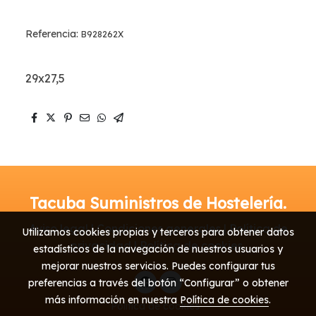
Referencia:
B928262X
29x27,5
Tacuba Suministros de Hostelería.
Aviso legal | Condiciones generales | Política de
Utilizamos cookies propias y terceros para obtener datos
privacidad | Política de cookies
estadísticos de la navegación de nuestros usuarios y
mejorar nuestros servicios. Puedes configurar tus
preferencias a través del botón “Configurar” o obtener
más información en nuestra
Política de cookies
.
Política de cookies