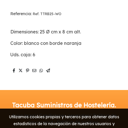
Referencia:
Ref. TTRB25-WO
Dimensiones: 25 Ø cm x 8 cm alt.
Color: blanco con borde naranja
Uds. caja: 6
Tacuba Suministros de Hostelería.
Aviso legal | Condiciones generales | Política de
Utilizamos cookies propias y terceros para obtener datos
privacidad | Política de cookies
estadísticos de la navegación de nuestros usuarios y