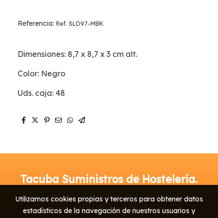
Referencia:
Ref. SLD97-MBK
Dimensiones: 8,7 x 8,7 x 3 cm alt.
Color: Negro
Uds. caja: 48
Tacuba Suministros de Hostelería.
Aviso legal | Condiciones generales | Política de
Utilizamos cookies propias y terceros para obtener datos
privacidad | Política de cookies
estadísticos de la navegación de nuestros usuarios y