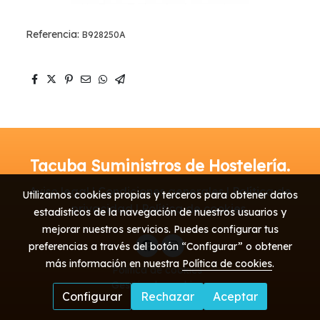
Referencia:
B928250A
Tacuba Suministros de Hostelería.
Aviso legal | Condiciones generales | Política de
Utilizamos cookies propias y terceros para obtener datos
privacidad | Política de cookies
estadísticos de la navegación de nuestros usuarios y
mejorar nuestros servicios. Puedes configurar tus
preferencias a través del botón “Configurar” o obtener
más información en nuestra
Política de cookies
.
Política de cookies
Gestión de cookies
Configurar
Rechazar
Aceptar