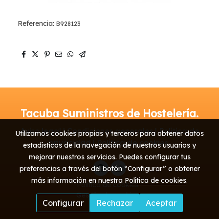
Referencia:
B928123
Tacuba Suministros de Hostelería.
Aviso legal | Condiciones generales | Política de
Utilizamos cookies propias y terceros para obtener datos
privacidad | Política de cookies
estadísticos de la navegación de nuestros usuarios y
mejorar nuestros servicios. Puedes configurar tus
preferencias a través del botón “Configurar” o obtener
más información en nuestra
Política de cookies
.
Política de cookies
Gestión de cookies
Configurar
Rechazar
Aceptar