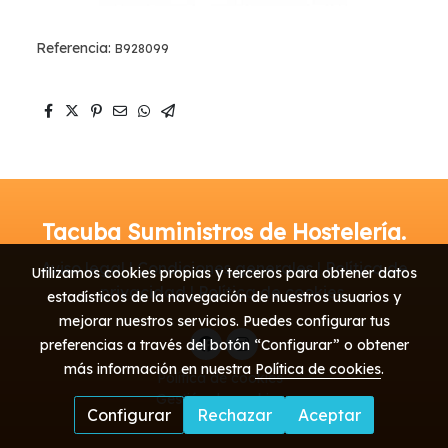
Referencia:
B928099
Tacuba Suministros de Hostelería.
Aviso legal | Condiciones generales | Política de
Utilizamos cookies propias y terceros para obtener datos
privacidad | Política de cookies
estadísticos de la navegación de nuestros usuarios y
mejorar nuestros servicios. Puedes configurar tus
preferencias a través del botón “Configurar” o obtener
más información en nuestra
Política de cookies
.
Política de cookies
Gestión de cookies
Configurar
Rechazar
Aceptar