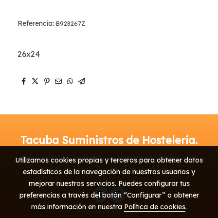
Referencia:
B928267Z
26x24
Tacuba Suministros de Hostelería.
Aviso legal | Condiciones generales | Política de
Utilizamos cookies propias y terceros para obtener datos
privacidad | Política de cookies
estadísticos de la navegación de nuestros usuarios y
mejorar nuestros servicios. Puedes configurar tus
preferencias a través del botón “Configurar” o obtener
más información en nuestra
Política de cookies
.
Política de cookies