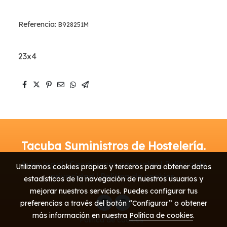
Referencia:
B928251M
23x4
Tacuba Suministros de Hostelería.
Aviso legal | Condiciones generales | Política de
Utilizamos cookies propias y terceros para obtener datos
privacidad | Política de cookies
estadísticos de la navegación de nuestros usuarios y
mejorar nuestros servicios. Puedes configurar tus
preferencias a través del botón “Configurar” o obtener
más información en nuestra
Política de cookies
.
Política de cookies