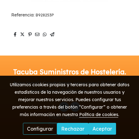
Referencia:
B928253P
Tacuba Suministros de Hostelería.
Aviso legal | Condiciones generales | Política de
Utilizamos cookies propias y terceros para obtener datos
privacidad | Política de cookies
estadísticos de la navegación de nuestros usuarios y
mejorar nuestros servicios. Puedes configurar tus
preferencias a través del botón “Configurar” o obtener
más información en nuestra
Política de cookies
.
Política de cookies
Gestión de cookies
Configurar
Rechazar
Aceptar