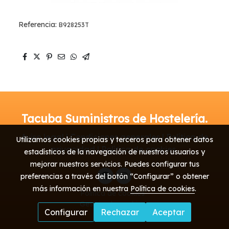
Referencia:
B928253T
Tacuba Suministros de Hostelería.
Aviso legal | Condiciones generales | Política de
Utilizamos cookies propias y terceros para obtener datos
privacidad | Política de cookies
estadísticos de la navegación de nuestros usuarios y
mejorar nuestros servicios. Puedes configurar tus
preferencias a través del botón “Configurar” o obtener
más información en nuestra
Política de cookies
.
Política de cookies
Gestión de cookies
Configurar
Rechazar
Aceptar