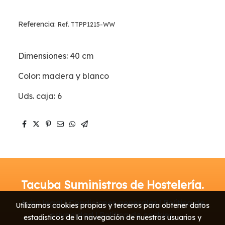
Referencia:
Ref. TTPP1215-WW
Dimensiones: 40 cm
Color: madera y blanco
Uds. caja: 6
Tacuba Suministros de Hostelería.
Aviso legal | Condiciones generales | Política de
Utilizamos cookies propias y terceros para obtener datos
privacidad | Política de cookies
estadísticos de la navegación de nuestros usuarios y