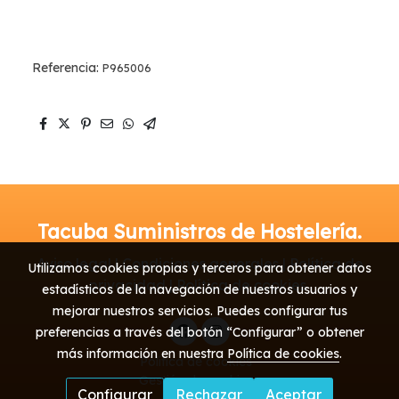
Referencia:
P965006
Tacuba Suministros de Hostelería.
Aviso legal | Condiciones generales | Política de
Utilizamos cookies propias y terceros para obtener datos
privacidad | Política de cookies
estadísticos de la navegación de nuestros usuarios y
mejorar nuestros servicios. Puedes configurar tus
preferencias a través del botón “Configurar” o obtener
más información en nuestra
Política de cookies
.
Política de cookies
Gestión de cookies
Configurar
Rechazar
Aceptar