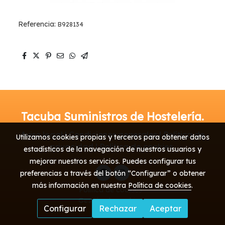
Referencia:
B928134
Tacuba Suministros de Hostelería.
Aviso legal | Condiciones generales | Política de
Utilizamos cookies propias y terceros para obtener datos
privacidad | Política de cookies
estadísticos de la navegación de nuestros usuarios y
mejorar nuestros servicios. Puedes configurar tus
preferencias a través del botón “Configurar” o obtener
más información en nuestra
Política de cookies
.
Política de cookies
Gestión de cookies
Configurar
Rechazar
Aceptar