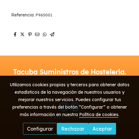
Referencia:
P965001
Tacuba Suministros de Hostelería.
Aviso legal | Condiciones generales | Política de
Utilizamos cookies propias y terceros para obtener datos
privacidad | Política de cookies
estadísticos de la navegación de nuestros usuarios y
mejorar nuestros servicios. Puedes configurar tus
preferencias a través del botón “Configurar” o obtener
más información en nuestra
Política de cookies
.
Política de cookies
Gestión de cookies
Configurar
Rechazar
Aceptar