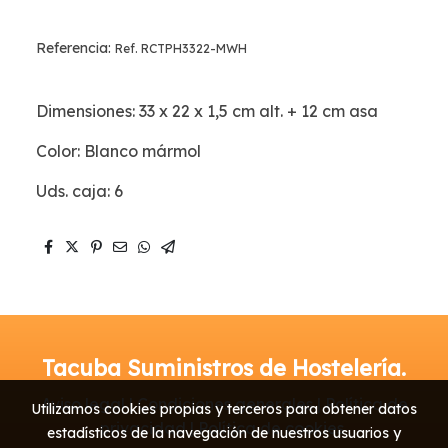
Referencia:
Ref. RCTPH3322-MWH
Dimensiones: 33 x 22 x 1,5 cm alt. + 12 cm asa
Color: Blanco mármol
Uds. caja: 6
Tacuba Suministros de Hostelería.
Aviso legal | Condiciones generales | Política de
Utilizamos cookies propias y terceros para obtener datos
privacidad | Política de cookies
estadísticos de la navegación de nuestros usuarios y