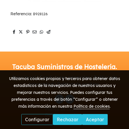
Referencia:
B928126
Tacuba Suministros de Hostelería.
Aviso legal | Condiciones generales | Política de
Utilizamos cookies propias y terceros para obtener datos
privacidad | Política de cookies
estadísticos de la navegación de nuestros usuarios y
mejorar nuestros servicios. Puedes configurar tus
preferencias a través del botón “Configurar” o obtener
más información en nuestra
Política de cookies
.
Política de cookies
Gestión de cookies
Configurar
Rechazar
Aceptar