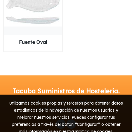
Fuente Oval
Tacuba Suministros de Hostelería.
Aviso legal | Condiciones generales | Política de
Utilizamos cookies propias y terceros para obtener datos
privacidad | Política de cookies
estadísticos de la navegación de nuestros usuarios y
mejorar nuestros servicios. Puedes configurar tus
preferencias a través del botón “Configurar” o obtener
más información en nuestra
Política de cookies
.