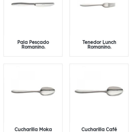
Pala Pescado
Tenedor Lunch
Romanino.
Romanino.
Cucharilla Moka
Cucharilla Café