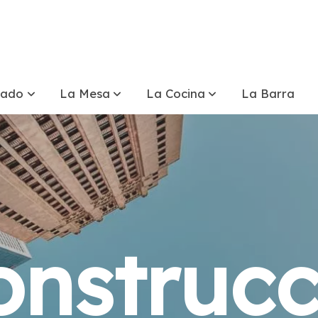
tado
La Mesa
La Cocina
La Barra
onstrucc