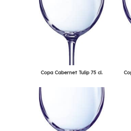
Copa Cabernet Tulip 75 cl.
Cop