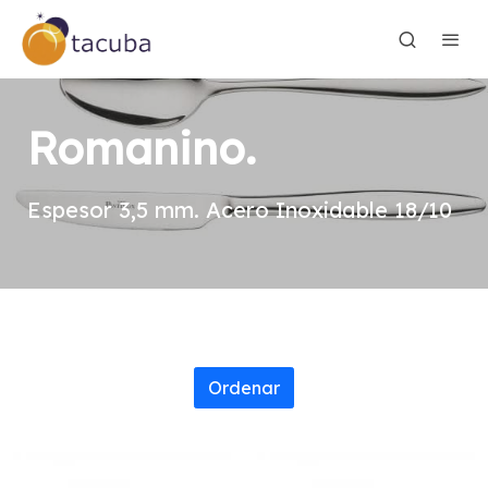
Romanino.
Espesor 3,5 mm. Acero Inoxidable 18/10
Ordenar