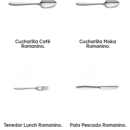
Cucharilla Café
Cucharilla Moka
Romanino.
Romanino.
Tenedor Lunch Romanino.
Pala Pescado Romanino.