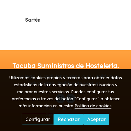
Sartén
Tacuba Suministros de Hostelería.
Aviso legal | Condiciones generales | Política de
Utilizamos cookies propias y terceros para obtener datos
privacidad | Política de cookies
estadísticos de la navegación de nuestros usuarios y
mejorar nuestros servicios. Puedes configurar tus
preferencias a través del botón “Configurar” o obtener
más información en nuestra
Política de cookies
.
Política de cookies
Gestión de cookies
Configurar
Rechazar
Aceptar