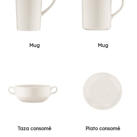
Mug
Mug
Taza consomé
Plato consomé