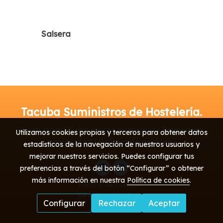
Salsera
Tacuba Suministros de Hostelería.
Aviso legal | Condiciones generales | Política de
Utilizamos cookies propias y terceros para obtener datos
privacidad | Política de cookies
estadísticos de la navegación de nuestros usuarios y
mejorar nuestros servicios. Puedes configurar tus
preferencias a través del botón “Configurar” o obtener
más información en nuestra
Política de cookies
.
Política de cookies
Gestión de cookies
Configurar
Rechazar
Aceptar