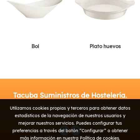
Bol
Plato huevos
Tacuba Suministros de Hostelería.
Aviso legal | Condiciones generales | Política de
Utilizamos cookies propias y terceros para obtener datos
privacidad | Política de cookies
estadísticos de la navegación de nuestros usuarios y
mejorar nuestros servicios. Puedes configurar tus
preferencias a través del botón “Configurar” o obtener
más información en nuestra
Política de cookies
.